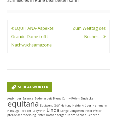
Schmied es in Ruhe bearbeiten kann.“
Beitragsnavigation
EQUITANA-Aspekte:
Zum Welttag des
Grande Dame trifft
Buches …
Nachwuchsamazone
SCHLAGWÖRTER
Ausbinder
Balance
Bodenarbeit
Bruns
Conny Röhm
Eindecken
equitana
Equiwent
Gräf
Haltung
Heide Kröber
Herrmann
Linda
Hilfszügel
Kröber
Labyrinth
Longe
Longieren
Peter Pfister
pferde-sport-zeitung
Pfister
Rothenberger
Röhm
Schade
Scheren