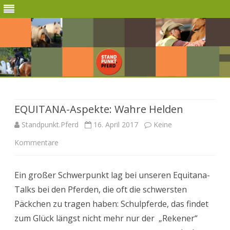
Skip
to
content
EQUITANA-Aspekte: Wahre Helden
Standpunkt.Pferd
16. April 2017
Keine
zu
Kommentare
EQUITANA-
Ein großer Schwerpunkt lag bei unseren Equitana-
Aspekte:
Talks bei den Pferden, die oft die schwersten
Wahre
Päckchen zu tragen haben: Schulpferde, das findet
Helden
zum Glück längst nicht mehr nur der
„Rekener“