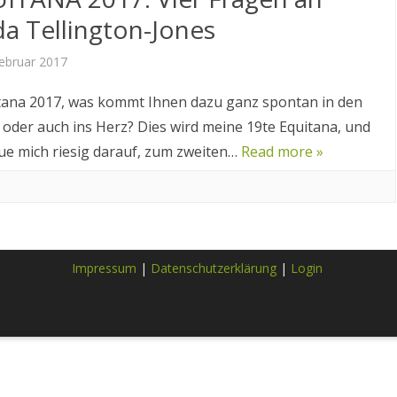
da Tellington-Jones
EQUITANA 2019
Februar 2017
EQUITANA 2017
tana 2017, was kommt Ihnen dazu ganz spontan in den
EQUITANA 2015
 oder auch ins Herz? Dies wird meine 19te Equitana, und
eue mich riesig darauf, zum zweiten…
Read more »
Impressum
|
Datenschutzerklärung
|
Login