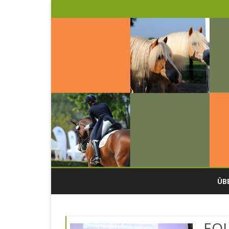
ÜB
U
EQU