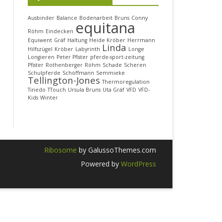
SAMSTAG, 11. MÄRZ
WANN & WO
Ausbinder
Balance
Bodenarbeit
Bruns
Conny
equitana
Röhm
Eindecken
SONNTAG, 12. MÄRZ
UNSERE STANDGEMEINSCHAFT
DAS WAR’S 2017
Equiwent
Gräf
Haltung
Heide Kröber
Herrmann
Linda
Hilfszügel
Kröber
Labyrinth
Longe
MONTAG, 13. MÄRZ
PROJEKTMITGLIEDER 2019
WANN & WO
Longieren
Peter Pfister
pferde-sport-zeitung
Pfister
Rothenberger
Röhm
Schade
Scheren
Schulpferde
Schöffmann
Semmieke
DIENSTAG, 14. MÄRZ
UNSERE STANDGEMEINSCHAFT
Tellington-Jones
Thermoregulation
Tinedo
TTouch
Ursula Bruns
Uta Gräf
VFD
VFD-
MITTWOCH, 15. MÄRZ
PROJEKTMITGLIEDER 2017
Kids
Winter
CHARITY
Ribosome
by GalussoThemes.com
Powered by
WordPress