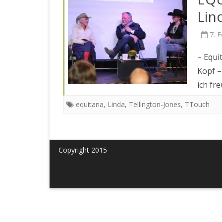
Lin
7. 
– Equi
Kopf –
ich fr
equitana
,
Linda
,
Tellington-Jones
,
TTouch
Copyright 2015