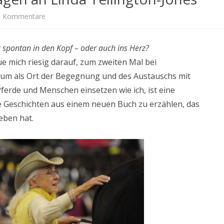
zu
e Kommentare
EQUITANA 2019
EQUITANA
EQUITANA 2017
spontan in den Kopf – oder auch ins Herz?
2017:
EQUITANA 2015
ue mich riesig darauf, zum zweiten Mal bei
Vier
orum als Ort der Begegnung und des Austauschs mit
Fragen
ferde und Menschen einsetzen wie ich, ist eine
ge Geschichten aus einem neuen Buch zu erzählen, das
an
eben hat.
Linda
Tellington-
Jones