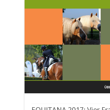
ÜB
U
EQUITANA 2017: Vier Fra