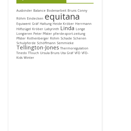
SAMSTAG, 11. MÄRZ
WANN & WO
Ausbinder
Balance
Bodenarbeit
Bruns
Conny
equitana
Röhm
Eindecken
SONNTAG, 12. MÄRZ
UNSERE STANDGEMEINSCHAFT
DAS WAR’S 2017
Equiwent
Gräf
Haltung
Heide Kröber
Herrmann
Linda
Hilfszügel
Kröber
Labyrinth
Longe
MONTAG, 13. MÄRZ
PROJEKTMITGLIEDER 2019
WANN & WO
Longieren
Peter Pfister
pferde-sport-zeitung
Pfister
Rothenberger
Röhm
Schade
Scheren
Schulpferde
Schöffmann
Semmieke
DIENSTAG, 14. MÄRZ
UNSERE STANDGEMEINSCHAFT
Tellington-Jones
Thermoregulation
Tinedo
TTouch
Ursula Bruns
Uta Gräf
VFD
VFD-
MITTWOCH, 15. MÄRZ
PROJEKTMITGLIEDER 2017
Kids
Winter
CHARITY